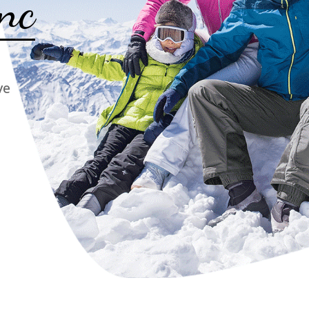
nc
ve